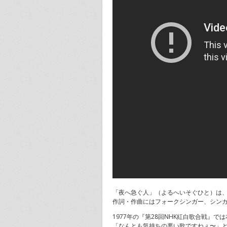
「夜へ急ぐ人」（よるへいそぐひと）は、
作詞・作曲にはフォークシンガー、シン
1977年の『第28回NHK紅白歌合戦
「なんとも気持ちの悪い歌ですねぇ〜」