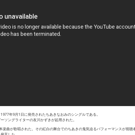
1977年9月1日に発売されたちあきなおみのシングルである。
ガーソングライターの友川かずきが起用された。
』では本楽曲が歌唱された。その紅白の舞台でのちあきの鬼気迫るパフォーマンスが視
と発言した。