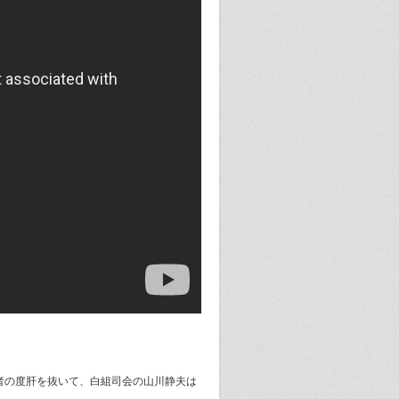
聴者の度肝を抜いて、白組司会の山川静夫は