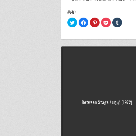
共有:
ク
Facebook
ク
ク
ク
リ
で
リ
リ
リ
ッ
共
ッ
ッ
ッ
ク
有
ク
ク
ク
し
す
し
し
し
て
る
て
て
て
Twitter
に
Pinterest
Pocket
Tumblr
で
は
で
で
で
共
ク
共
シ
共
有
リ
有
ェ
有
(新
ッ
(新
ア
(新
し
ク
し
(新
し
い
し
い
し
い
ウ
て
ウ
い
ウ
ィ
く
ィ
ウ
ィ
ン
だ
ン
ィ
ン
ド
さ
ド
ン
ド
ウ
い
ウ
ド
ウ
で
(新
で
ウ
で
開
し
開
で
開
き
い
き
開
き
ま
ウ
ま
き
ま
す)
Between Stage / 喝采 (1972)
ィ
す)
ま
す)
ン
す)
ド
ウ
で
開
き
ま
す)