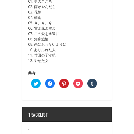
01. 男のこころ
02. 雨がやんだら
03. 花嫁
04. 朝食
05. 今、今、今
06. 雲よ風よ空よ
07. この愛を永遠に
08. 知床旅情
09. 恋におちないように
10. ありふれた人
11. 竹田の子守唄
12. やせた女
共有:
ク
Facebook
ク
ク
ク
リ
で
リ
リ
リ
ッ
共
ッ
ッ
ッ
ク
有
ク
ク
ク
し
す
し
し
し
て
る
て
て
て
Twitter
に
Pinterest
Pocket
Tumblr
で
は
で
で
で
共
ク
共
シ
共
TRACKLIST
有
リ
有
ェ
有
(新
ッ
(新
ア
(新
し
ク
し
(新
し
い
し
い
し
い
ウ
て
ウ
い
ウ
1
ィ
く
ィ
ウ
ィ