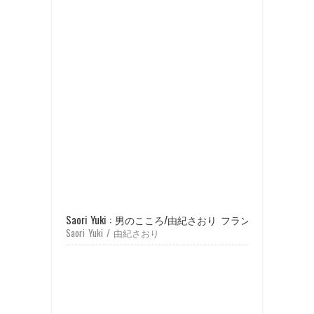
Saori Yuki : 男のこころ/由紀さおり フランシス・レイを歌う
Saori Yuki / 由紀さおり