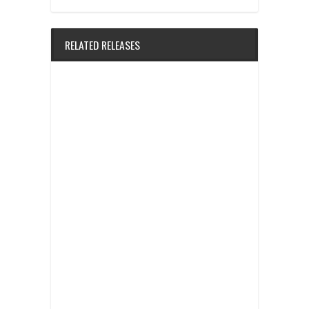
ン
だ
ン
ィ
ン
ド
さ
ド
ン
ド
ウ
い
ウ
ド
ウ
で
(新
で
ウ
で
開
し
開
で
開
RELATED RELEASES
き
い
き
開
き
ま
ウ
ま
き
ま
す)
ィ
す)
ま
す)
ン
す)
ド
ウ
で
開
き
ま
す)