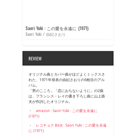
Saori Yuki : この愛を永遠に (1971)
Saori Yuki / 由紀さおり
REVIEW
オリジナル曲とカバー曲がほどよくミックスさ
れた、1971年発表の由紀さおりの6枚目のアル
バム。
「男のこころ」「恋におちないように」の2曲
は、フランシス・レイの書き下ろし曲に山上路
夫が作詞したオリジナル。
・
amazon : Saori Yuki : この愛を永遠に
(1971)
・
レコチョク Best : Saori Yuki : この愛を永遠
に (1971)